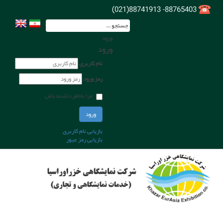
88765403- 88741913(021)
ورود
ورود
نام کاربری
رمز ورود
مرا بخاطر داشته باش
ورود
بازیابی نام کاربری
بازیابی رمز عبور