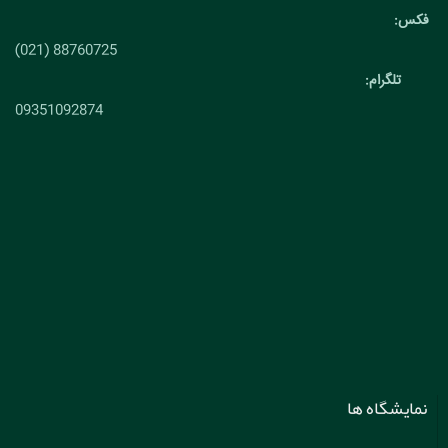
فکس:
88760725 (021)
تلگرام:
09351092874
نمایشگاه ها