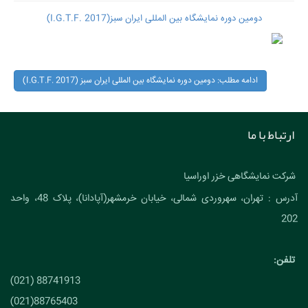
دومین دوره نمایشگاه بین المللی ایران سبز(I.G.T.F. 2017)
ادامه مطلب: دومین دوره نمایشگاه بین المللی ایران سبز (I.G.T.F. 2017)
ارتباط با ما
شرکت نمایشگاهی خزر اوراسیا
آدرس : تهران، سهروردی شمالی، خیابان خرمشهر(آپادانا)، پلاک 48، واحد
202
تلفن:
88741913 (021)
88765403(021)